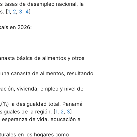
as tasas de desempleo nacional, la
s. [
1
,
2
,
3
,
4
]
país en 2026:
anasta básica de alimentos y otros
 una canasta de alimentos, resultando
ción, vivienda, empleo y nivel de
\(1\) la desigualdad total. Panamá
guales de la región. [
1
,
2
,
3
]
o esperanza de vida, educación e
turales en los hogares como