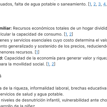
uados, falta de agua potable o saneamiento. [
1
,
2
,
3
,
4
miliar:
Recursos económicos totales de un hogar dividi
lcular la capacidad de consumo. [
1
,
2
]
nes y servicios esenciales cuyo costo determina el valo
to generalizado y sostenido de los precios, reduciendo
menores recursos. [
1
]
d:
Capacidad de la economía para generar valor y rique
ara la movilidad social. [
1
,
2
]
á
va de la riqueza, informalidad laboral, brechas educativa
ervicios de salud y agua potable.
 niveles de desnutrición infantil, vulnerabilidad ante c
arrollo de la niñez.