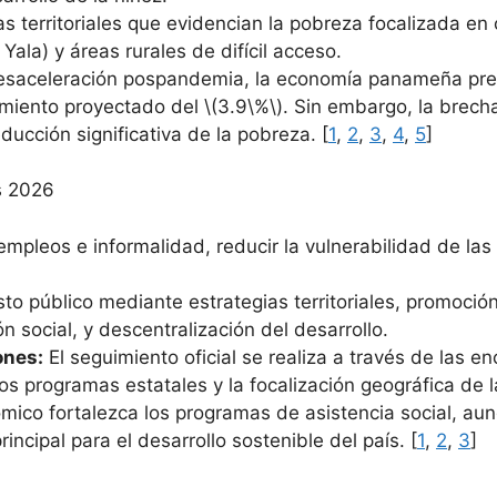
s territoriales que evidencian la pobreza focalizada 
la) y áreas rurales de difícil acceso.
esaceleración pospandemia, la economía panameña pre
imiento proyectado del \(3.9\%\). Sin embargo, la brecha
ucción significativa de la pobreza. [
1
,
2
,
3
,
4
,
5
]
s 2026
empleos e informalidad, reducir la vulnerabilidad de las 
to público mediante estrategias territoriales, promoció
n social, y descentralización del desarrollo.
ones:
El seguimiento oficial se realiza a través de las 
los programas estatales y la focalización geográfica de 
mico fortalezca los programas de asistencia social, a
incipal para el desarrollo sostenible del país. [
1
,
2
,
3
]