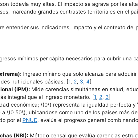
son todavía muy altas. El impacto se agrava por las alt
sos, marcando grandes contrastes territoriales en el paí
ere entender sus indicadores, impacto y el contexto del 
resos mínimos per cápita necesarios para cubrir una c
Extrema):
Ingreso mínimo que solo alcanza para adquirir
ades nutricionales básicas. [
1
,
2
,
3
,
4
]
ional (IPM):
Mide carencias simultáneas en salud, educa
s integral que el ingreso monetario. [
1
,
2
,
3
]
ad económica; \(0\) representa la igualdad perfecta y 
 a \(0.50\), ubicándose como uno de los países más desi
o por el
PNUD
, evalúa el progreso general combinand
chas (NBI):
Método censal que evalúa carencias estruc