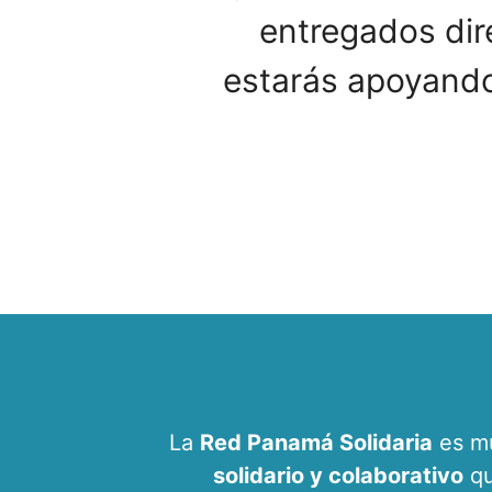
entregados dire
estarás apoyando
La
Red Panamá Solidaria
es mu
solidario y colaborativo
qu