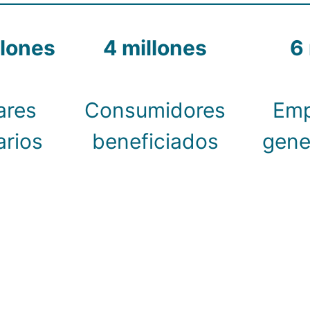
llones
4 millones
6 
ares
Consumidores
Emp
arios
beneficiados
gene