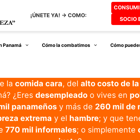
CONSUMI
¡ÚNETE YA! -> COMO:
SOCIO 
en Panamá
Cómo la combatimos
Cómo puedes
e la
comida cara
, del
alto costo de la
á? ¿Eres
desempleado
o vives en
po
mil panameños
y más de
260 mil de 
breza extrema
y el
hambre
; y que t
de
770 mil informales
; o simplemente