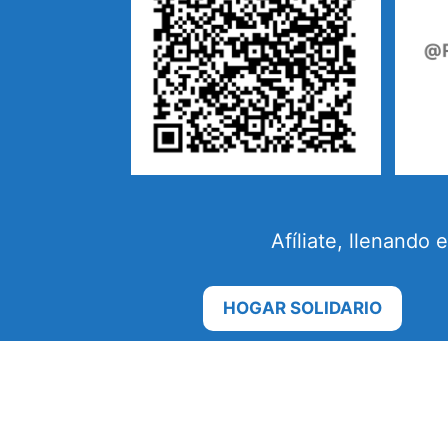
Afíliate, llenando
HOGAR SOLIDARIO