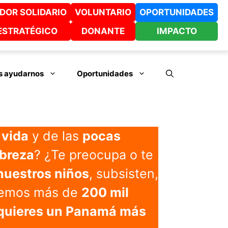
DOR SOLIDARIO
VOLUNTARIO
OPORTUNIDADES
ESTRATÉGICO
DONANTE
IMPACTO
 ayudarnos
Oportunidades
 vida
y de las
pocas
breza
? ¿Te preocupa o te
nuestros niños
, subsisten,
enemos más de
200 mil
quieres un Panamá más