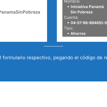
__________
 el formulario respectivo, pegando el código de r