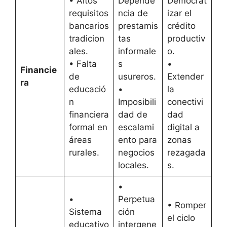
• Altos
Depende
Democrat
requisitos
ncia de
izar el
bancarios
prestamis
crédito
tradicion
tas
productiv
ales.
informale
o.
• Falta
s
•
Financie
de
usureros.
Extender
ra
educació
•
la
n
Imposibili
conectivi
financiera
dad de
dad
formal en
escalami
digital a
áreas
ento para
zonas
rurales.
negocios
rezagada
locales.
s.
•
•
Perpetua
• Romper
Sistema
ción
el ciclo
educativo
intergene