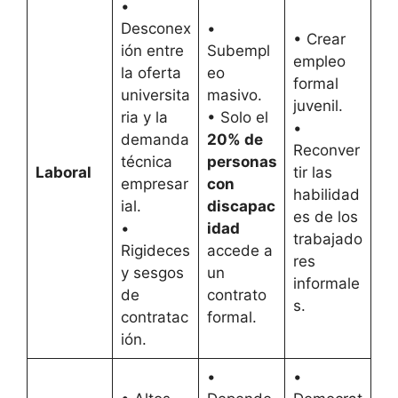
•
Desconex
•
• Crear
ión entre
Subempl
empleo
la oferta
eo
formal
universita
masivo.
juvenil.
ria y la
• Solo el
•
demanda
20% de
Reconver
técnica
personas
Laboral
tir las
empresar
con
habilidad
ial.
discapac
es de los
•
idad
trabajado
Rigideces
accede a
res
y sesgos
un
informale
de
contrato
s.
contratac
formal.
ión.
•
•