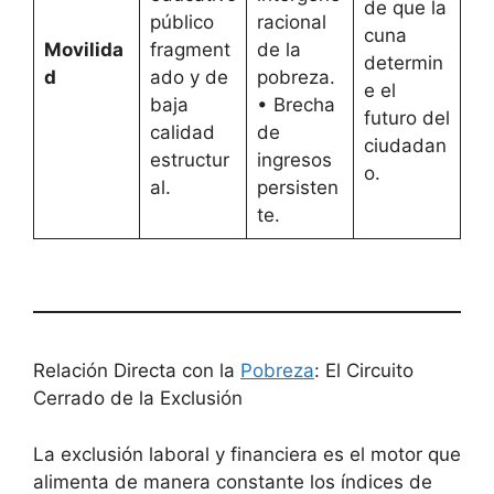
de que la
público
racional
cuna
Movilida
fragment
de la
determin
d
ado y de
pobreza.
e el
baja
• Brecha
futuro del
calidad
de
ciudadan
estructur
ingresos
o.
al.
persisten
te.
Relación Directa con la
Pobreza
: El Circuito
Cerrado de la Exclusión
La exclusión laboral y financiera es el motor que
alimenta de manera constante los índices de