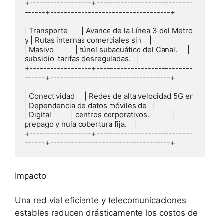
+------------------+----------------------------
------+-----------------------------------+

| Transporte       | Avance de la Línea 3 del Metro 
y | Rutas internas comerciales sin    |

| Masivo           | túnel subacuático del Canal.     | 
subsidio, tarifas desreguladas.   |

+------------------+----------------------------
------+-----------------------------------+

| Conectividad     | Redes de alta velocidad 5G en    
| Dependencia de datos móviles de   |

| Digital          | centros corporativos.            | 
prepago y nula cobertura fija.    |

+------------------+----------------------------
Impacto
Una red vial eficiente y telecomunicaciones
estables reducen drásticamente los costos de