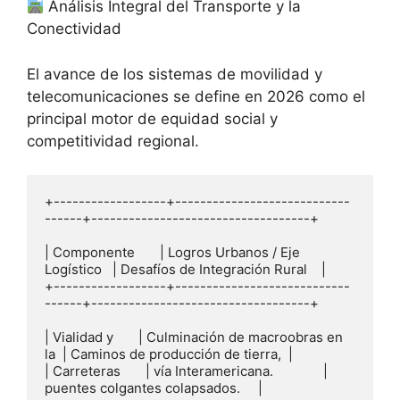
Análisis Integral del Transporte y la
Conectividad
El avance de los sistemas de movilidad y
telecomunicaciones se define en 2026 como el
principal motor de equidad social y
competitividad regional.
+------------------+----------------------------
------+-----------------------------------+

| Componente       | Logros Urbanos / Eje 
Logístico   | Desafíos de Integración Rural    |

+------------------+----------------------------
------+-----------------------------------+

| Vialidad y       | Culminación de macroobras en 
la  | Caminos de producción de tierra,  |

| Carreteras       | vía Interamericana.              | 
puentes colgantes colapsados.     |
