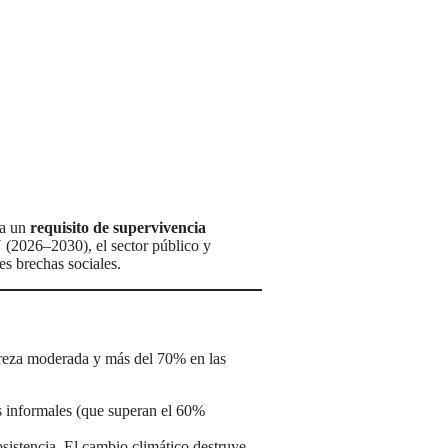
 a un
requisito de supervivencia
 (2026–2030), el sector público y
es brechas sociales.
breza moderada y más del 70% en las
s informales (que superan el 60%
istencia. El cambio climático destruye