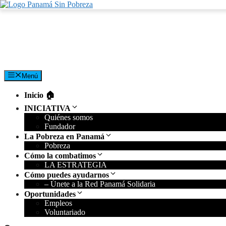
Saltar
al
contenido
Menú
Inicio 🏠︎
INICIATIVA
Quiénes somos
Fundador
La Pobreza en Panamá
Pobreza
Cómo la combatimos
LA ESTRATEGIA
Cómo puedes ayudarnos
– Únete a la Red Panamá Solidaria
Oportunidades
Empleos
Voluntariado