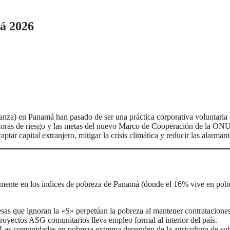
á 2026
nza) en Panamá han pasado de ser una práctica corporativa voluntaria
cadoras de riesgo y las metas del nuevo Marco de Cooperación de la ONU
r capital extranjero, mitigar la crisis climática y reducir las alarmant
tamente en los índices de pobreza de Panamá (donde el 16% vive en po
as que ignoran la «S» perpetúan la pobreza al mantener contratacione
 proyectos ASG comunitarios lleva empleo formal al interior del país.
Las comunidades en pobreza extrema dependen de la agricultura de subs