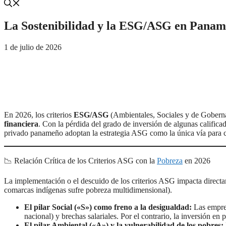
La Sostenibilidad y la ESG/ASG en Panam
1 de julio de 2026
En 2026, los criterios
ESG/ASG
(Ambientales, Sociales y de Goberna
financiera
. Con la pérdida del grado de inversión de algunas califi
privado panameño adoptan la estrategia ASG como la única vía para capta
📉 Relación Crítica de los Criterios ASG con la
Pobreza
en 2026
La implementación o el descuido de los criterios ASG impacta direc
comarcas indígenas sufre pobreza multidimensional).
El pilar Social («S») como freno a la desigualdad:
Las empres
nacional) y brechas salariales. Por el contrario, la inversión en
El pilar Ambiental («A») y la vulnerabilidad de los pobres: