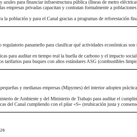
 azules para financiar infraestructura pública (líneas de metro eléctrica
as empresas privadas capacitan y contratan formalmente a poblaciones
a la población y para el Canal gracias a programas de reforestación fin
regulatorio panameño para clasificar qué actividades económicas son r
as para auditar en tiempo real la huella de carbono y el impacto social
s tarifarios para buques con altos estándares ASG (combustibles limpio
 pequeñas y medianas empresas (Mipymes) del interior adopten práctic
isterio de Ambiente y del Ministerio de Trabajo para auditar el cumplim
icas del Canal cumpliendo con el pilar «S» (reubicación justa y conse