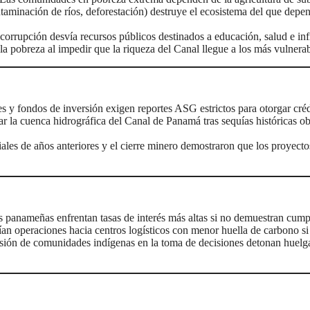
ntaminación de ríos, deforestación) destruye el ecosistema del que depen
corrupción desvía recursos públicos destinados a educación, salud e infr
a pobreza al impedir que la riqueza del Canal llegue a los más vulnerab
 y fondos de inversión exigen reportes ASG estrictos para otorgar cré
 la cuenca hidrográfica del Canal de Panamá tras sequías históricas obli
iales de años anteriores y el cierre minero demostraron que los proyectos 
 panameñas enfrentan tasas de interés más altas si no demuestran cump
ían operaciones hacia centros logísticos con menor huella de carbono s
sión de comunidades indígenas en la toma de decisiones detonan huelgas