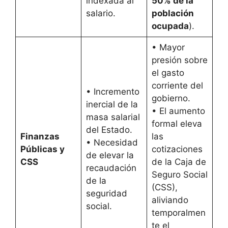
indexada al
50% de la
salario.
población
ocupada
).
• Mayor
presión sobre
el gasto
corriente del
• Incremento
gobierno.
inercial de la
• El aumento
masa salarial
formal eleva
del Estado.
Finanzas
las
• Necesidad
Públicas y
cotizaciones
de elevar la
CSS
de la Caja de
recaudación
Seguro Social
de la
(CSS),
seguridad
aliviando
social.
temporalmen
te el