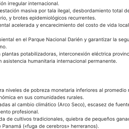
ón irregular internacional.
stación masiva por tala ilegal, desbordamiento total de
orio, y brotes epidemiológicos recurrentes.
tal acelerada y encarecimiento del costo de vida loca
iental en el Parque Nacional Darién y garantizar la seg
no.
plantas potabilizadoras, interconexión eléctrica provinci
on asistencia humanitaria internacional permanente.
ra niveles de pobreza monetaria inferiores al promedio n
onómica en sus comunidades rurales.
das al cambio climático (Arco Seco), escasez de fuente
lento profesional.
da de cultivos tradicionales, quiebra de pequeños gana
de Panamá («fuga de cerebros» herreranos).