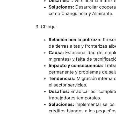
Desafíos:
Diversificar la matri
Soluciones:
Desarrollar cooperat
como Changuinola y Almirante.
3. Chiriquí
Relación con la pobreza:
Presen
de tierras altas y fronterizas a
Causa:
Estacionalidad del emple
migrantes) y falta de tecnifica
Impacto y consecuencia:
Trabaj
permanente y problemas de salu
Tendencias:
Migración interna 
el sector servicios.
Desafíos:
Erradicar por completo
trabajadores temporales.
Soluciones:
Implementar sellos d
créditos blandos a los pequeños