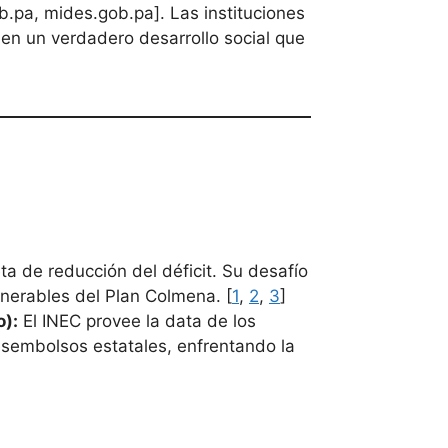
ob.pa, mides.gob.pa]. Las instituciones
en un verdadero desarrollo social que
eta de reducción del déficit. Su desafío
ulnerables del Plan Colmena. [
1
,
2
,
3
]
o):
El INEC provee la data de los
esembolsos estatales, enfrentando la