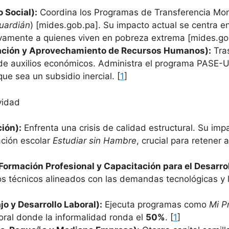
 Social):
Coordina los Programas de Transferencia Mon
uardián
) [mides.gob.pa]. Su impacto actual se centra 
ivamente a quienes viven en pobreza extrema [mides.gob
rmación y Aprovechamiento de Recursos Humanos):
Tras
de auxilios económicos. Administra el programa PASE-U 
ue sea un subsidio inercial. [
1
]
vidad
ión):
Enfrenta una crisis de calidad estructural. Su imp
ación escolar
Estudiar sin Hambre
, crucial para retener 
Formación Profesional y Capacitación para el Desarr
os técnicos alineados con las demandas tecnológicas y l
o y Desarrollo Laboral):
Ejecuta programas como
Mi P
boral donde la informalidad ronda el
50%
. [
1
]