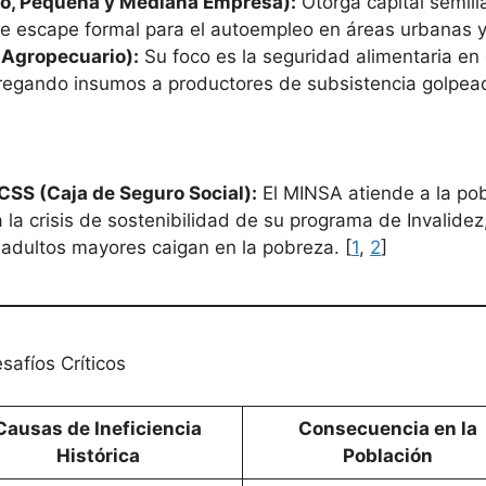
o, Pequeña y Mediana Empresa):
Otorga capital semil
de escape formal para el autoempleo en áreas urbanas y 
 Agropecuario):
Su foco es la seguridad alimentaria en e
tregando insumos a productores de subsistencia golpeado
CSS (Caja de Seguro Social):
El MINSA atiende a la po
 la crisis de sostenibilidad de su programa de Invalidez
 adultos mayores caigan en la pobreza. [
1
,
2
]
afíos Críticos
Causas de Ineficiencia
Consecuencia en la
Histórica
Población