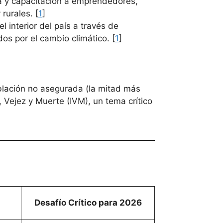
la y capacitación a emprendedores,
rurales. [
1
]
l interior del país a través de
s por el cambio climático. [
1
]
blación no asegurada (la mitad más
, Vejez y Muerte (IVM), un tema crítico
Desafío Crítico para 2026