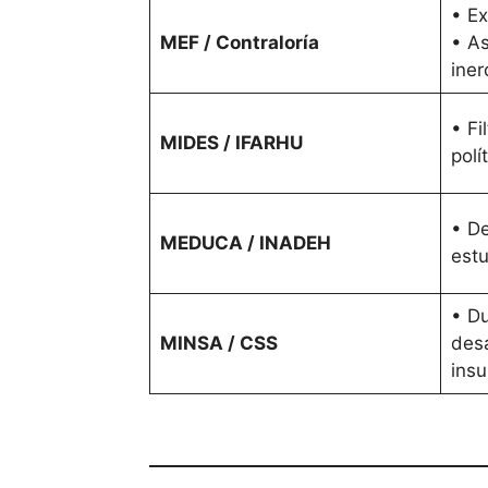
• Ex
MEF / Contraloría
• As
inerc
• Fi
MIDES / IFARHU
polí
• De
MEDUCA / INADEH
estu
• Du
MINSA / CSS
des
ins