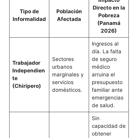
Impacto
Directo en la
Tipo de
Población
Pobreza
Informalidad
Afectada
(Panamá
2026)
Ingresos al
día. La falta
Sectores
de seguro
Trabajador
urbanos
médico
Independien
marginales y
arruina el
te
servicios
presupuesto
(Chiripero)
domésticos.
familiar ante
emergencias
de salud.
Sin
capacidad de
obtener