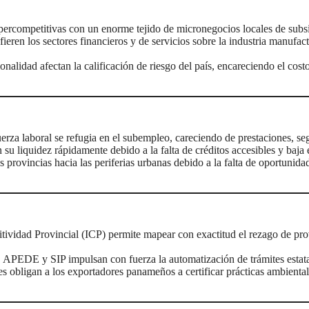
percompetitivas con un enorme tejido de micronegocios locales de subsi
efieren los sectores financieros y de servicios sobre la industria manufa
cionalidad afectan la calificación de riesgo del país, encareciendo el cos
erza laboral se refugia en el subempleo, careciendo de prestaciones, segu
u liquidez rápidamente debido a la falta de créditos accesibles y baja e
s provincias hacia las periferias urbanas debido a la falta de oportunid
itividad Provincial (ICP) permite mapear con exactitud el rezago de p
PEDE y SIP impulsan con fuerza la automatización de trámites estatale
es obligan a los exportadores panameños a certificar prácticas ambiental