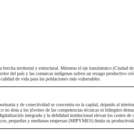
 brecha territorial y estructural. Mientras el eje transístmico (Ciudad
interior del país y las comarcas indígenas sufren un rezago productivo c
calidad de vida para las poblaciones más vulnerables.
portuaria y de conectividad se concentra en la capital, dejando al interior
co no dota a los jóvenes de las competencias técnicas ni bilingües deman
 digitalización integrada y la debilidad institucional elevan los costos de
micro, pequeñas y medianas empresas (MIPYMES) limita su productivida