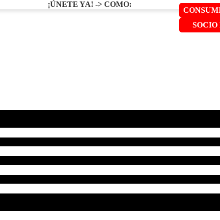
¡ÚNETE YA! -> COMO:
CONSUMI
SOCIO