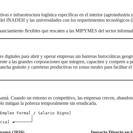
ivas e infraestructura logística específicas en el interior (agroindustria 
o del INADEH y las universidades con los requerimientos tecnológicos (I
anciamiento flexibles que rescaten a las MIPYMES del sector informal
es digitales para abrir y operar empresas sin barreras burocráticas geogr
mente a las grandes corporaciones que integren, capaciten y compren a p
ancha gratuito y carreteras productivas en zonas rurales para facilitar el
anamá. Cuando un entorno es competitivo, las empresas crecen, abandon
 solo mitigan la pobreza temporalmente sin erradicarla.
anamá (2026)
Impacto Directo en l