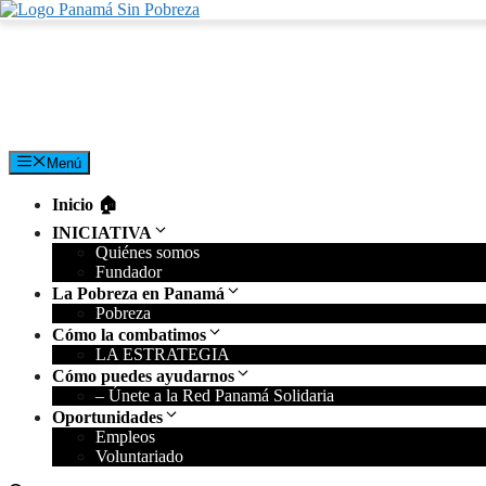
Saltar
al
contenido
Menú
Inicio 🏠︎
INICIATIVA
Quiénes somos
Fundador
La Pobreza en Panamá
Pobreza
Cómo la combatimos
LA ESTRATEGIA
Cómo puedes ayudarnos
– Únete a la Red Panamá Solidaria
Oportunidades
Empleos
Voluntariado