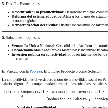
5. Desafíos Estructurales
Descentralizar la productividad
: Desarrollar ventajas competit
Reforma del sistema educativo
: Alinear los planes de estudi
economía global.
Democratización del crédito
: Diseñar mecanismos de microfin
6. Soluciones Propuestas
Ventanilla Única Nacional
: Consolidar la plataforma de trámit
Encadenamientos productivos sostenibles
: Incentivar fiscal
Inversión pública en conectividad
: Proveer internet de banda 
mercancías.
El Vínculo con la
Pobreza
: El Empleo Productivo como Solución
La competitividad es el verdadero motor de la movilidad social en P
salarios dignos. Sin competitividad territorial, los subsidios estatales
 [Entorno Competitivo] ➔ [Atracción de Inversiones] ➔ [Empleo Formal / Salario Digno]

          ▲                                                         │

Nivel de Competitividad
Situación en P